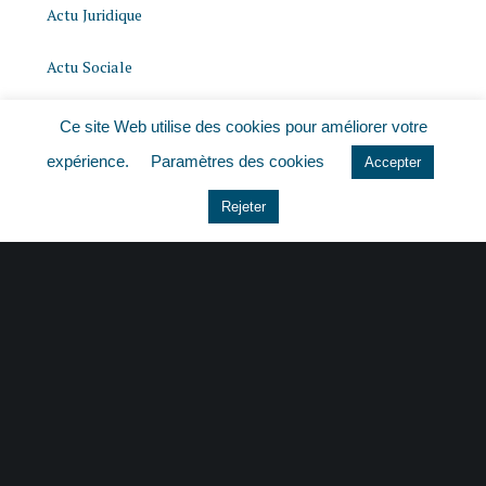
Actu Juridique
Actu Sociale
actualite
Ce site Web utilise des cookies pour améliorer votre
expérience.
Paramètres des cookies
Accepter
histoire
Rejeter
Le coin du dirigeant
Non classé
quizz