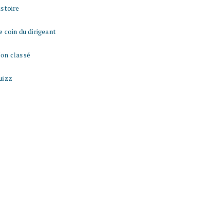
istoire
e coin du dirigeant
on classé
uizz