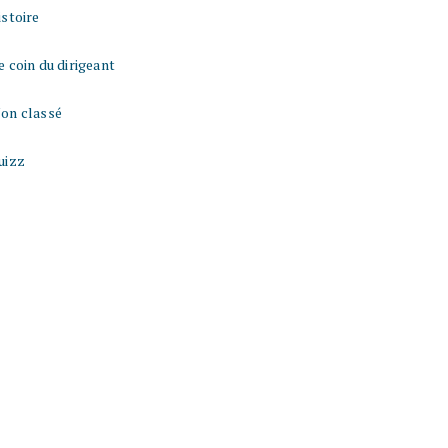
istoire
e coin du dirigeant
on classé
uizz