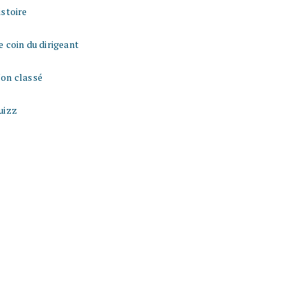
istoire
e coin du dirigeant
on classé
uizz