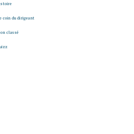
istoire
e coin du dirigeant
on classé
uizz