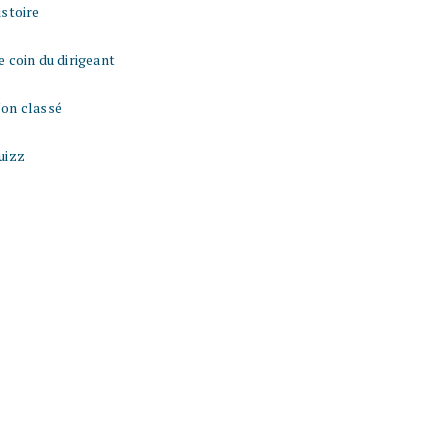
istoire
e coin du dirigeant
on classé
uizz