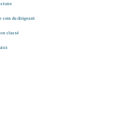
istoire
e coin du dirigeant
on classé
uizz