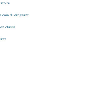
istoire
e coin du dirigeant
on classé
uizz