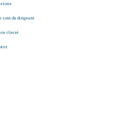
istoire
e coin du dirigeant
on classé
uizz