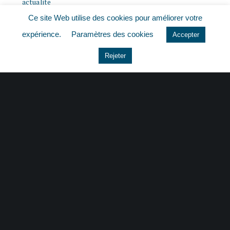
actualite
Ce site Web utilise des cookies pour améliorer votre
histoire
expérience.
Paramètres des cookies
Accepter
Le coin du dirigeant
Rejeter
Non classé
quizz