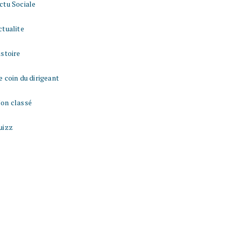
ctu Sociale
ctualite
istoire
e coin du dirigeant
on classé
uizz