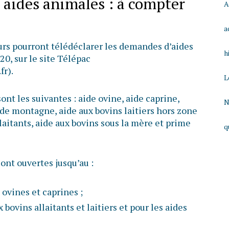
 aides animales : à compter
A
a
eurs pourront télédéclarer les demandes d’aides
h
20, sur le site Télépac
fr).
L
ont les suivantes : aide ovine, aide caprine,
N
 de montagne, aide aux bovins laitiers hors zone
aitants, aide aux bovins sous la mère et prime
q
ont ouvertes jusqu’au :
 ovines et caprines ;
 bovins allaitants et laitiers et pour les aides