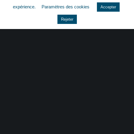
expérience.
Paramètres des cookies
Accepter
Le coin du dirigeant
Rejeter
Non classé
quizz