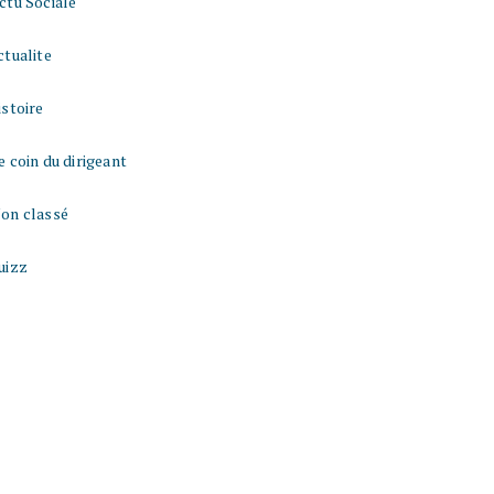
ctu Sociale
ctualite
istoire
e coin du dirigeant
on classé
uizz