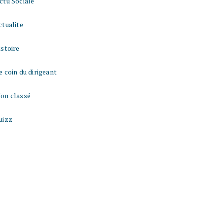
ctu Sociale
ctualite
istoire
e coin du dirigeant
on classé
uizz