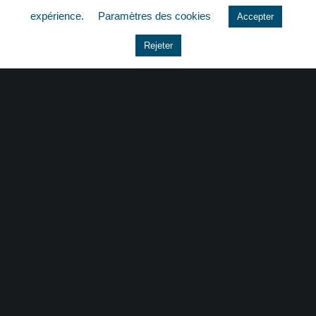
expérience.
Paramètres des cookies
Accepter
Le coin du dirigeant
Rejeter
Non classé
quizz