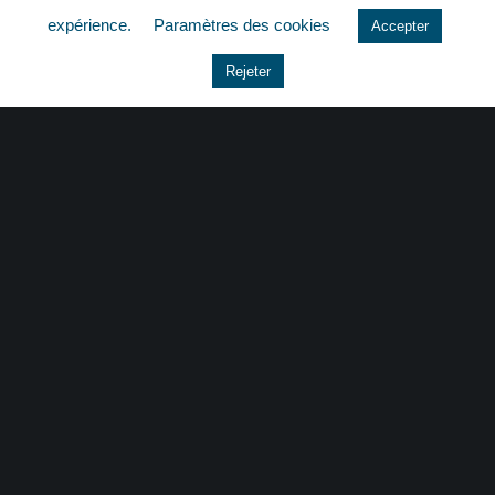
expérience.
Paramètres des cookies
Accepter
Le coin du dirigeant
Rejeter
Non classé
quizz