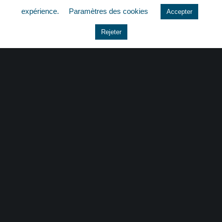
expérience.
Paramètres des cookies
Accepter
Le coin du dirigeant
Rejeter
Non classé
quizz