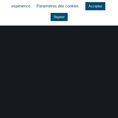
expérience.
Paramètres des cookies
Accepter
Le coin du dirigeant
Rejeter
Non classé
quizz