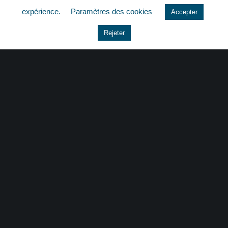
expérience.
Paramètres des cookies
Accepter
Le coin du dirigeant
Rejeter
Non classé
quizz