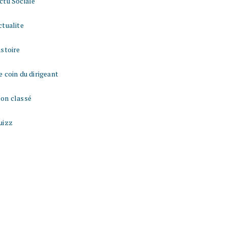
ctu Sociale
ctualite
istoire
e coin du dirigeant
on classé
uizz