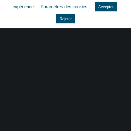
expérience.
Paramètres des cookies
Accepter
Le coin du dirigeant
Rejeter
Non classé
quizz