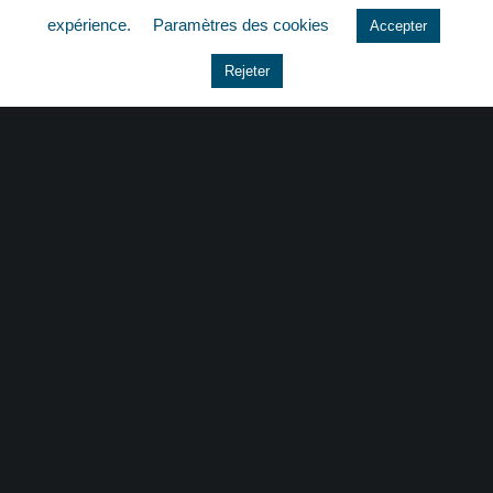
expérience.
Paramètres des cookies
Accepter
Le coin du dirigeant
Rejeter
Non classé
quizz