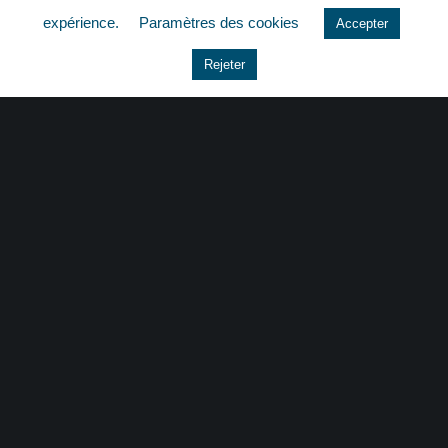
expérience.
Paramètres des cookies
Accepter
Le coin du dirigeant
Rejeter
Non classé
quizz