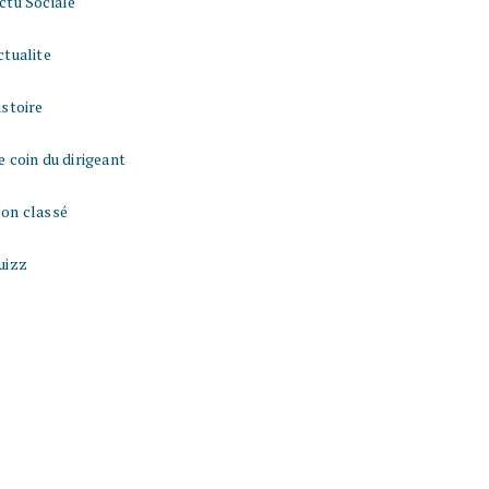
ctu Sociale
ctualite
istoire
e coin du dirigeant
on classé
uizz