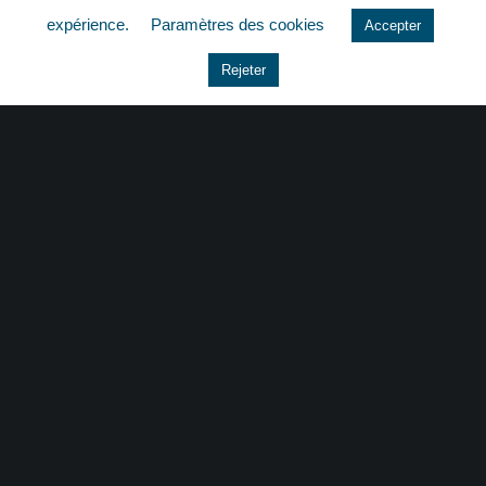
expérience.
Paramètres des cookies
Accepter
Le coin du dirigeant
Rejeter
Non classé
quizz