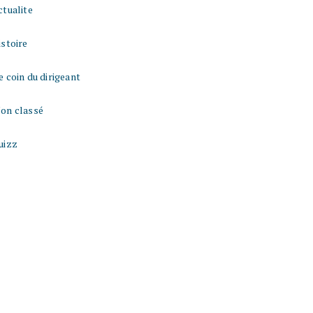
ctualite
istoire
e coin du dirigeant
on classé
uizz