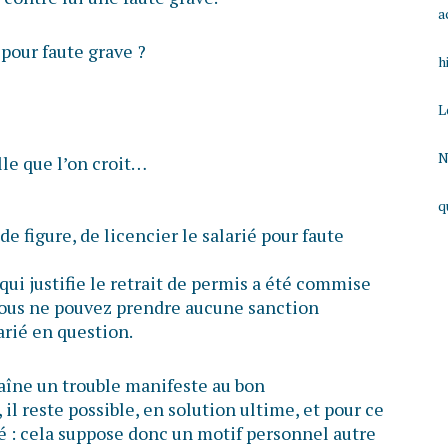
a
 pour faute grave ?
h
L
N
lle que l’on croit…
q
 de figure, de licencier le salarié pour faute
qui justifie le retrait de permis a été commise
vous ne pouvez prendre aucune sanction
arié en question.
raîne un trouble manifeste au bon
il reste possible, en solution ultime, et pour ce
rié : cela suppose donc un motif personnel autre