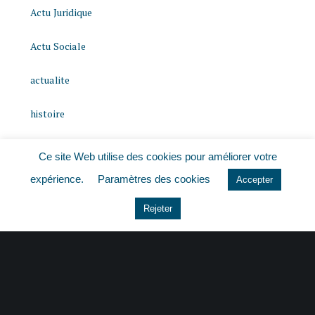
Actu Juridique
Actu Sociale
actualite
histoire
Le coin du dirigeant
Ce site Web utilise des cookies pour améliorer votre
expérience.
Paramètres des cookies
Non classé
Accepter
Rejeter
quizz