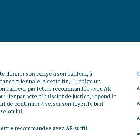
e donner son congé à son bailleur, à
ance triennale. A cette fin, il rédige un
 son bailleur par lettre recommandée avec AR.
A
ourrier par acte d’huissier de justice, répond le
t de continuer à verser son loyer, le bail
A
selon lui.
A
e lettre recommandée avec AR suffit…
a