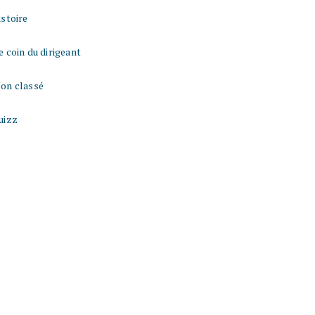
istoire
e coin du dirigeant
on classé
uizz