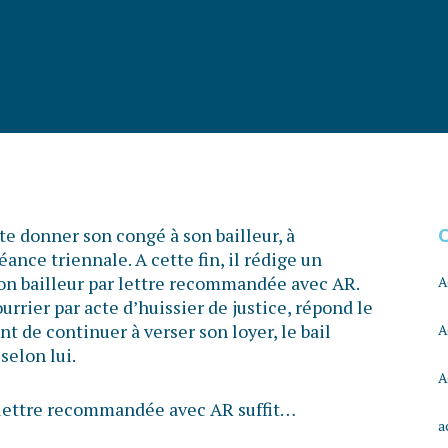
e donner son congé à son bailleur, à
ance triennale. A cette fin, il rédige un
 son bailleur par lettre recommandée avec AR.
A
ourrier par acte d’huissier de justice, répond le
t de continuer à verser son loyer, le bail
A
selon lui.
A
e lettre recommandée avec AR suffit…
a