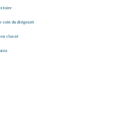
istoire
e coin du dirigeant
on classé
uizz