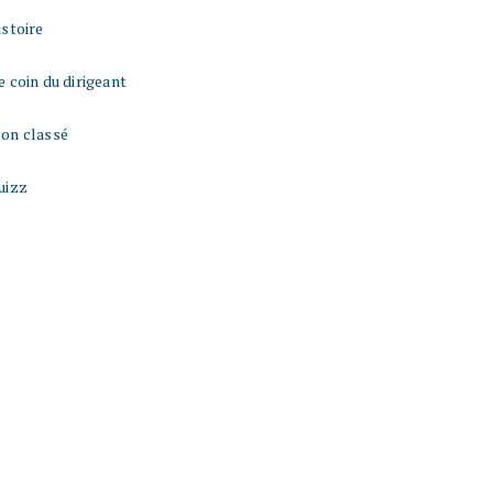
istoire
e coin du dirigeant
on classé
uizz