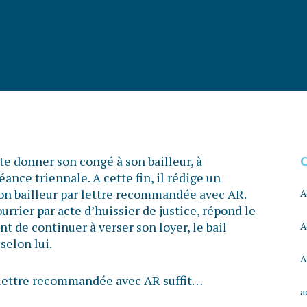
e donner son congé à son bailleur, à
ance triennale. A cette fin, il rédige un
 son bailleur par lettre recommandée avec AR.
A
ourrier par acte d’huissier de justice, répond le
t de continuer à verser son loyer, le bail
A
selon lui.
A
e lettre recommandée avec AR suffit…
a