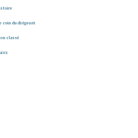
istoire
e coin du dirigeant
on classé
uizz