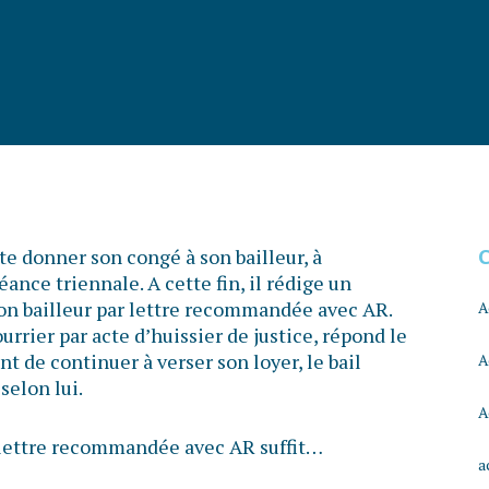
e donner son congé à son bailleur, à
ance triennale. A cette fin, il rédige un
 son bailleur par lettre recommandée avec AR.
A
ourrier par acte d’huissier de justice, répond le
t de continuer à verser son loyer, le bail
A
selon lui.
A
e lettre recommandée avec AR suffit…
a