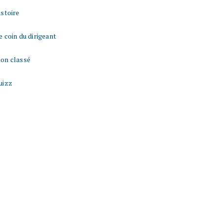
istoire
e coin du dirigeant
on classé
uizz