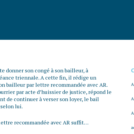
e donner son congé à son bailleur, à
ance triennale. A cette fin, il rédige un
 son bailleur par lettre recommandée avec AR.
A
ourrier par acte d’huissier de justice, répond le
t de continuer à verser son loyer, le bail
A
selon lui.
A
e lettre recommandée avec AR suffit…
a