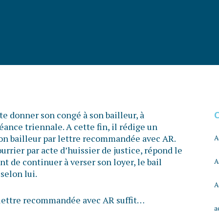
e donner son congé à son bailleur, à
ance triennale. A cette fin, il rédige un
 son bailleur par lettre recommandée avec AR.
A
ourrier par acte d’huissier de justice, répond le
t de continuer à verser son loyer, le bail
A
selon lui.
A
e lettre recommandée avec AR suffit…
a