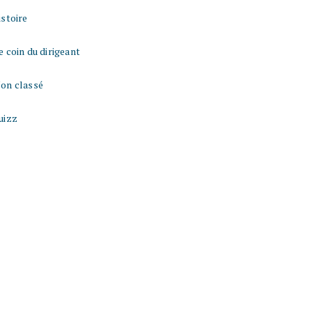
istoire
e coin du dirigeant
on classé
uizz