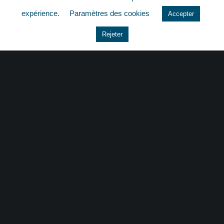
quizz
expérience.
Paramètres des cookies
Accepter
Rejeter
CONTACT
|
MENTIONS LÉGALES