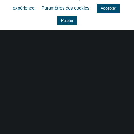
quizz
expérience.
Paramètres des cookies
Accepter
Rejeter
CONTACT
|
MENTIONS LÉGALES