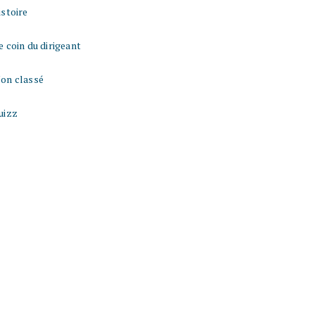
istoire
e coin du dirigeant
on classé
uizz