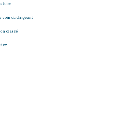
istoire
e coin du dirigeant
on classé
uizz